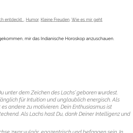
ch entdeckt..
,
Humor
,
Kleine Freuden
,
Wie es mir geht
u gekommen, mir das Indianische Horoskop anzuschauen.
 Du unter dem Zeichen des Lachs’ geboren wurdest.
änglich für Intuition und unglaublich energisch. Als
st es andere zu motivieren. Dein Enthusiasmus ist
eckend. Als Lachs hast Du, dank Deiner Intelligenz und
e zwar vulgär, egozentrisch und befangen sein. In