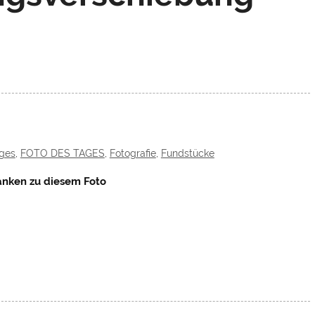
ages
,
FOTO DES TAGES
,
Fotografie
,
Fundstücke
nken zu diesem Foto