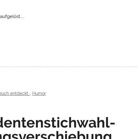
 aufgelöst……
euch entdeckt..
,
Humor
dentenstichwahl-
gsverschiebung