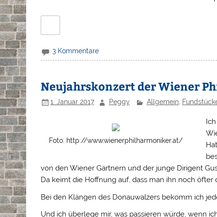
3 Kommentare
Neujahrskonzert der Wiener P
1. Januar 2017
Peggy
Allgemein
,
Fundstück
Ich
Wie
Foto: http://www.wienerphilharmoniker.at/
Hat
bes
von den Wiener Gärtnern und der junge Dirigent Gu
Da keimt die Hoffnung auf, dass man ihn noch öfter 
Bei den Klängen des Donauwalzers bekomm ich jed
Und ich überlege mir, was passieren würde, wenn 