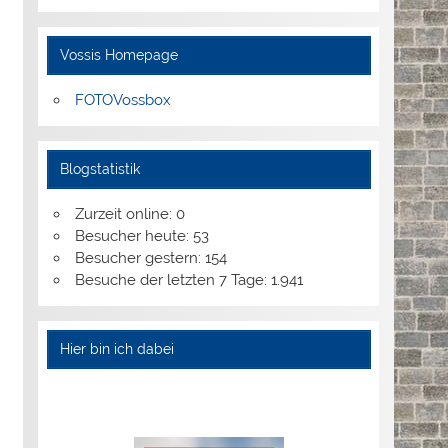
Vossis Homepage
FOTOVossbox
Blogstatistik
Zurzeit online:
0
Besucher heute:
53
Besucher gestern:
154
Besuche der letzten 7 Tage:
1.941
Hier bin ich dabei