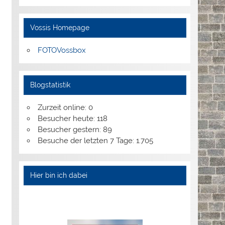
Vossis Homepage
FOTOVossbox
Blogstatistik
Zurzeit online:
0
Besucher heute:
118
Besucher gestern:
89
Besuche der letzten 7 Tage:
1.705
Hier bin ich dabei